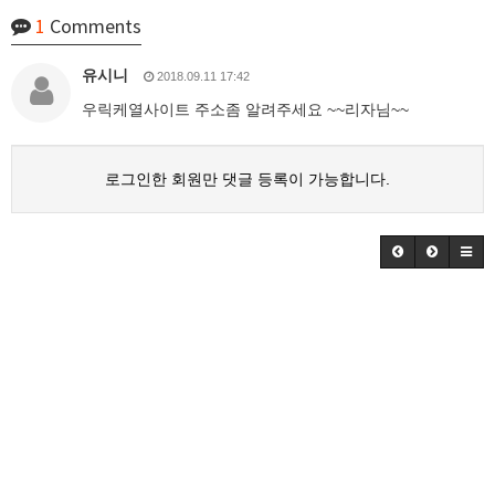
1
Comments
유시니
2018.09.11 17:42
우릭케열사이트 주소좀 알려주세요 ~~리자님~~
로그인한 회원만 댓글 등록이 가능합니다.