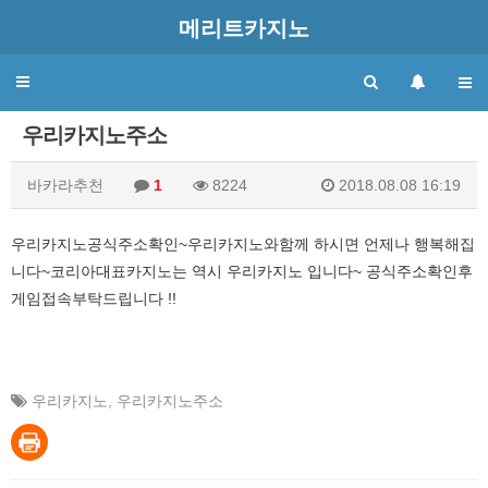
메리트카지노
Toggle
navigation
우리카지노주소
바카라추천
1
8224
2018.08.08 16:19
우리카지노공식주소확인~우리카지노와함께 하시면 언제나 행복해집
니다~코리아대표카지노는 역시 우리카지노 입니다~ 공식주소확인후
게임접속부탁드립니다 !!
우리카지노
,
우리카지노주소