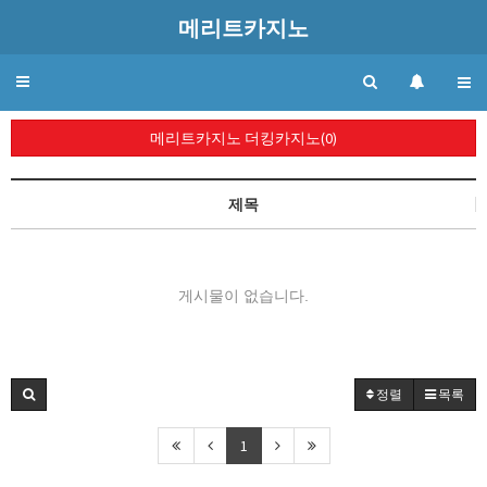
메리트카지노
Toggle
navigation
메리트카지노 더킹카지노(0)
제목
게시물이 없습니다.
정렬
목록
1