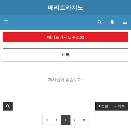
메리트카지노
Toggle
navigation
메리트카지노주소(0)
제목
게시물이 없습니다.
정렬
목록
1