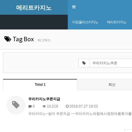
메리트카지노
Toggle
navigation
더킹플러스카지노
메리트카지노
Tag Box
태그박스
Total 1
최신
우리카지노쿠폰지급
0
10,219
2018.07.27 19:33
우리카지노~썸머 쿠폰지급 ~~우리카지노와함께시원한여름휴가를 