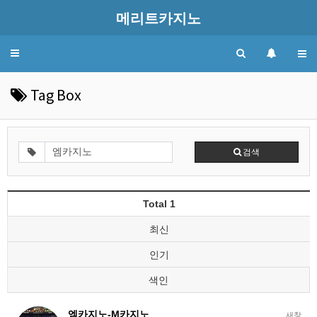
메리트카지노
Toggle
navigation
Tag Box
검색
Total 1
최신
인기
색인
엠카지노-M카지노
새창