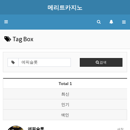
메리트카지노
Toggle
navigation
Tag Box
검색
Total 1
최신
인기
색인
에픽슬롯
새창