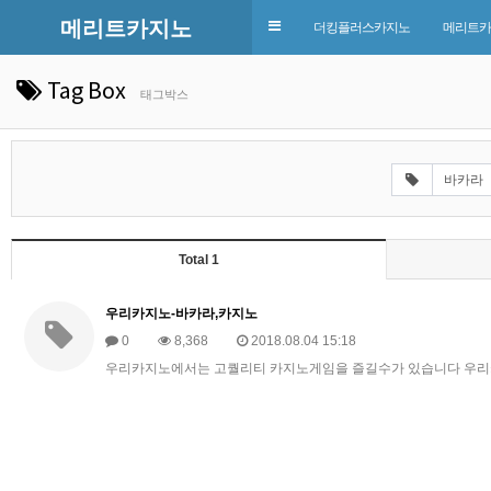
메리트카지노
Toggle
더킹플러스카지노
메리트카
navigation
Tag Box
태그박스
Total 1
우리카지노-바카라,카지노
0
8,368
2018.08.04 15:18
우리카지노에서는 고퀄리티 카지노게임을 즐길수가 있습니다 우리