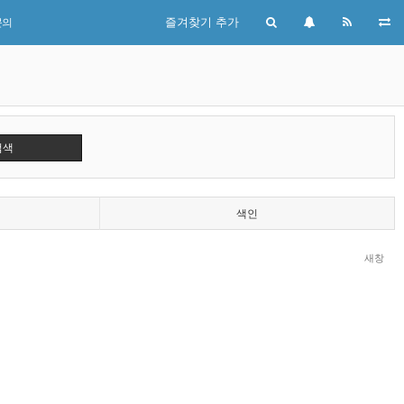
즐겨찾기 추가
문의
검색
색인
새창