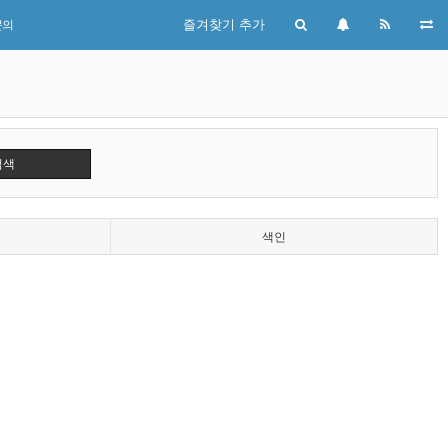
즐겨찾기 추가
문의
검색
색인