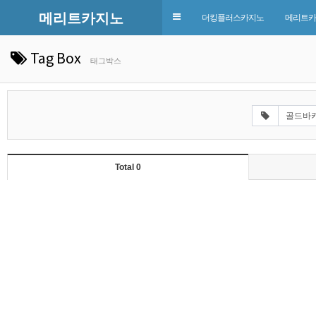
메리트카지노
Toggle
더킹플러스카지노
메리트카
navigation
Tag Box
태그박스
Total 0