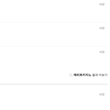
새창
새창
새창
메리트카지노
결과 더보기
새창