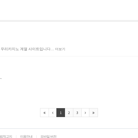
던 전통 우리카지노 계열 사이트입니다…
더보기
~
1
2
3
 법적고지
|
이용안내
|
모바일 버전