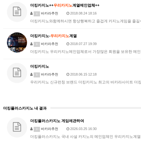
더킹카지노++
우리카지노
계열메인업체++
바카라추천
2018.08.24 18:16
1
더킹카지노와함께하시면 항상행복하고 즐겁게 카지노게임을 즐길수
더킹카지노-
우리카지노
계열
바카라추천
2018.07.27 19:39
1
더킹카지노 우리카지노메인업체로서 가장많은 회원을 보유한 메인
더킹카지노
바카라추천
2018.06.15 12:18
1
우리카지노 신규런칭 브랜드 더킹카지노 최고의 바카라사이트 더
더킹플러스카지노 내 결과
더킹플러스카지노 게임에관하여
바카라추천
2026.03.25 16:30
1
더킹플러스카지노 국내 사설 카지노의 메인업체인 우리카지노계열사