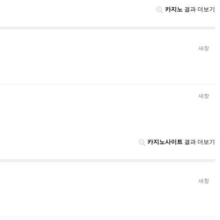
카지노
결과 더보기
새창
새창
카지노사이트
결과 더보기
새창