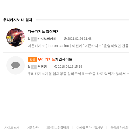
우리카지노 내 결과
더온카지노 입장하기
카지노바카라
2021.02.24 11:48
1
더온카지노 ( the-on casino ) 이전에 "더존카지노" 운영되었
우리카지노
계열사이트
댓글
쪔쪔쪔
2018.09.15 15:18
1
우리카지노계열 업체명좀 알려주세요~~요즘 하도 먹튀가 많아서 ~
사이트 소개
|
이용약관
|
개인정보취급방침
|
이메일 무단수집거부
|
책임의 한계와