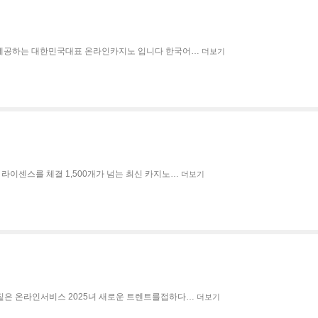
 제공하는 대한민국대표 온라인카지노 입니다 한국어…
더보기
이센스를 체결 1,500개가 넘는 최신 카지노…
더보기
은 온라인서비스 2025녀 새로운 트렌트를접하다…
더보기