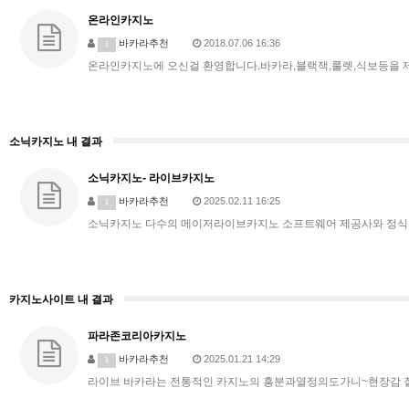
온라인카지노
바카라추천
2018.07.06 16:36
1
온라인카지노에 오신걸 환영합니다.바카라,블랙잭,룰렛,식보등을
소닉카지노 내 결과
소닉카지노- 라이브카지노
바카라추천
2025.02.11 16:25
1
소닉카지노 다수의 메이저라이브카지노 소프트웨어 제공사와 정식 라
카지노사이트 내 결과
파라존코리아카지노
바카라추천
2025.01.21 14:29
1
라이브 바카라는 전통적인 카지노의 흥분과열정의도가니~현장감 짙