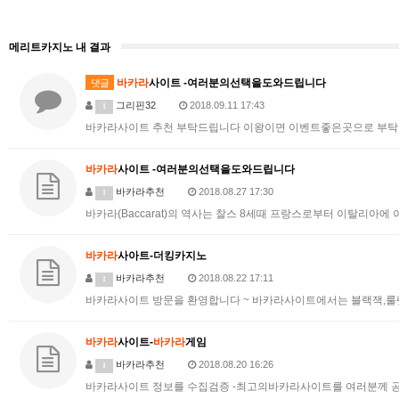
메리트카지노 내 결과
바카라
사이트 -여러분의선택을도와드립니다
댓글
그리핀32
2018.09.11 17:43
1
바카라사이트 추천 부탁드립니다 이왕이면 이벤트좋은곳으로 부
바카라
사이트 -여러분의선택을도와드립니다
바카라추천
2018.08.27 17:30
1
바카라(Baccarat)의 역사는 찰스 8세때 프랑스로부터 이탈리아에
바카라
사아트-더킹카지노
바카라추천
2018.08.22 17:11
1
바카라사이트 방문을 환영합니다 ~ 바카라사이트에서는 블랙잭,룰
바카라
사이트-
바카라
게임
바카라추천
2018.08.20 16:26
1
바카라사이트 정보를 수집검증 -최고의바카라사이트를 여러분께