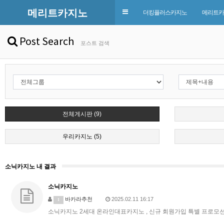
메리트카지노
Toggle
더킹플러스카지노
메리트카
navigation
Post Search
포스트 검색
전체게시판 (9)
우리카지노 (5)
소닉카지노 내 결과
소닉카지노
바카라추천
2025.02.11 16:17
1
소닉카지노 2세대 온라인대표카지노 , 신규 회원가입 특별 프로모