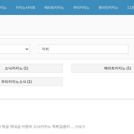
지노
카지노사이트
메리트카지노
우리카지노
온라인카지노
1:1
소닉카지노 (1)
메리트카지노 (1)
우리카지노소식 (1)
션 제공 역대급 이벤트 소닉카지노 먹튀검증이 …
더보기