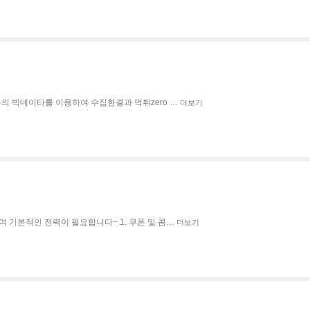
 빅데이타를 이용하여 수집한결과 먹튀zero …
더보기
기본적인 전력이 필요합니다~ 1. 쿠폰 및 콤…
더보기