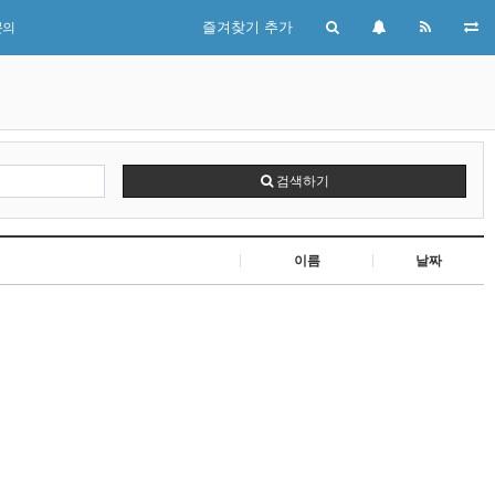
즐겨찾기 추가
문의
검색하기
이름
날짜