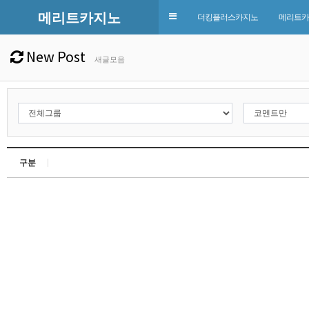
메리트카지노
Toggle
더킹플러스카지노
메리트카
navigation
New Post
새글모음
구분