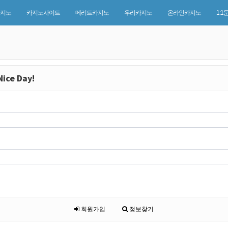
지노
카지노사이트
메리트카지노
우리카지노
온라인카지노
1:1
ice Day!
회원가입
정보찾기