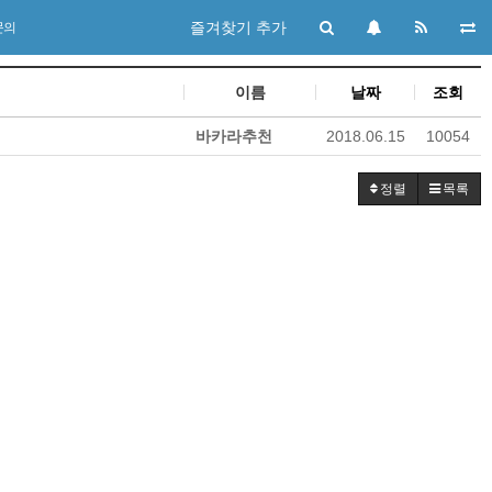
즐겨찾기 추가
문의
이름
날짜
조회
바카라추천
2018.06.15
10054
정렬
목록