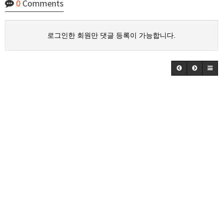
0
Comments
로그인한 회원만 댓글 등록이 가능합니다.