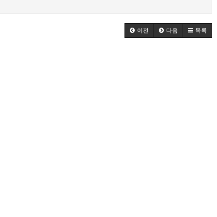
이전
다음
목록