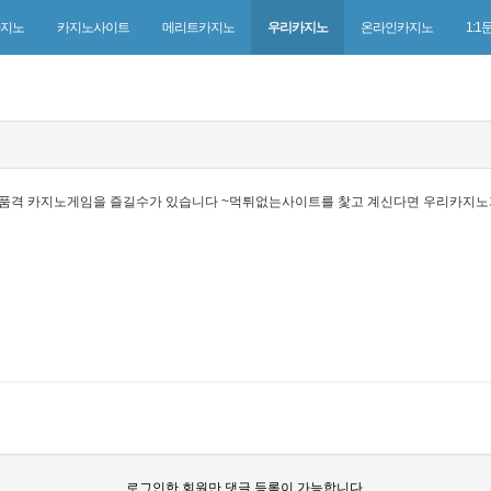
지노
카지노사이트
메리트카지노
우리카지노
온라인카지노
1:1
격 카지노게임을 즐길수가 있습니다 ~먹튀없는사이트를 찿고 계신다면 우리카지노가
로그인한 회원만 댓글 등록이 가능합니다.