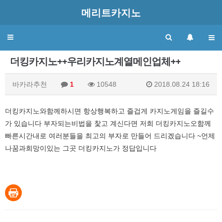
메리트카지노
Toggle
navigation
더킹카지노++우리카지노계열메인업체++
바카라추천
1
10548
2018.08.24 18:16
더킹카지노와함께하시면 항상행복하고 즐겁게 카지노게임을 즐길수
가 있습니다 부자되는비법을 찿고 계신다면 저희 더킹카지노오함께
빠른시간내로 여러분들을 최고의 부자로 만들어 드리겠습니다 ~언제
나꿈과희망이있는 그곳 더킹카지노가 정답입니다