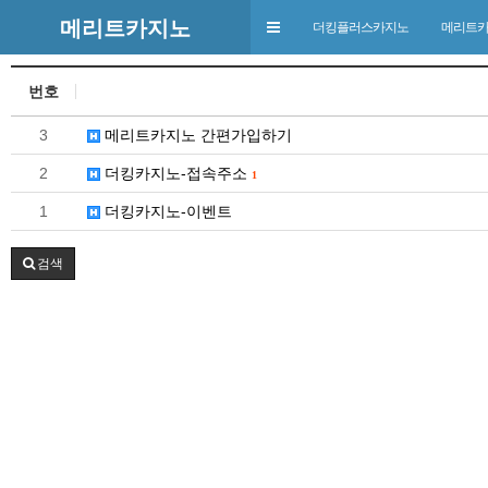
메리트카지노
Toggle
더킹플러스카지노
메리트
navigation
번호
3
메리트카지노 간편가입하기
2
더킹카지노-접속주소
1
1
더킹카지노-이벤트
검색