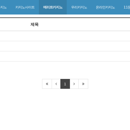
카지노
카지노사이트
메리트카지노
우리카지노
온라인카지노
1:1
제목
1