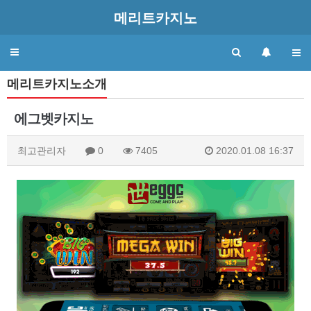
메리트카지노
Toggle
navigation
메리트카지노소개
에그벳카지노
최고관리자
0
7405
2020.01.08 16:37