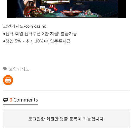
코인카지노-coin casino
●신규 회원 신규쿠폰 3만 지급! 출금가능
●첫입 5% ~ 추가 10%●가입쿠폰지급
코인카지노
0
Comments
로그인한 회원만 댓글 등록이 가능합니다.