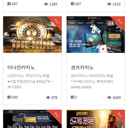
1285
1532
497
497
Hot
Hot
더나인카지노
샌즈카지노
나인카지노 우리카지노계열
샌즈카지노-우리카지노계열
●가입쿠폰2만지급 ●첫입7% ~
<구>예스카지노-후속브랜드
추가10%
sands casino
●10+5 , 100+22 , 500+55만이벤
▶첫입8%~추가10%가입쿠폰제
978
4289
500
2
트
공
Hot
Hot