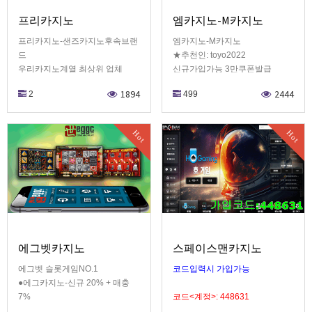
프리카지노
엠카지노-M카지노
프리카지노-샌즈카지노후속브랜
엠카지노-M카지노
드
★추천인: toyo2022
우리카지노계열 최상위 업체
신규가입가능 3만쿠폰발급
신규가입쿠폰+오픈이벤트진행
추가보너스 한도없음
1894
2444
2
499
중
Hot
Hot
에그벳카지노
스페이스맨카지노
에그벳 슬롯게임NO.1
코드입력시 가입가능
●에그카지노-신규 20% + 매충
7%
코드<계정>: 448631
●환수율98% 신속정확한 입|출금