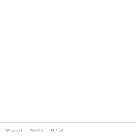
사이트 소개
이용안내
PC 버전
|
|