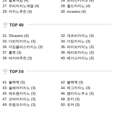
25. 슬롯게임 (4)
26. 온라인카지노 (4)
27. 우리카지노계열 (4)
28. 월드카지노 (4)
29. 카지노추천 (4)
30. mcasino (4)
TOP 40
31. 33casino (4)
32. 개츠비카지노 (3)
33. 다빈치카지노 (3)
34. 더킹카지노 (3)
35. 더킹플러스카지노 (3)
36. 라이브카지노 (3)
37. 룰렛 (3)
38. 메리트카지노 (3)
39. 바카라추천 (3)
40. 베가스카지노 (3)
TOP 50
41. 불랙잭 (3)
42. 블랙잭 (3)
43. 솔레어카지노 (3)
44. 에그카지노 (3)
45. 에프원카지노 (3)
46. 엠카지노주소 (3)
47. 오바마카지노 (3)
48. 온카 (3)
49. 트럼프카지노 (3)
50. 포커 (3)