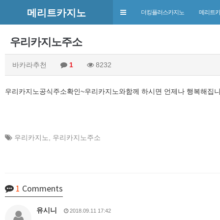
메리트카지노
Toggle
더킹플러스카지노
메리트
navigation
우리카지노주소
바카라추천
1
8232
우리카지노공식주소확인~우리카지노와함께 하시면 언제나 행복해집니다
우리카지노
,
우리카지노주소
1
Comments
유시니
2018.09.11 17:42