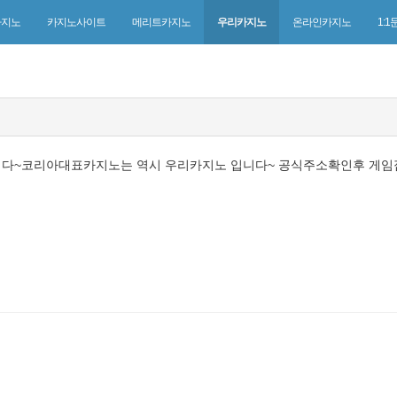
카지노
카지노사이트
메리트카지노
우리카지노
온라인카지노
1:1
~코리아대표카지노는 역시 우리카지노 입니다~ 공식주소확인후 게임접