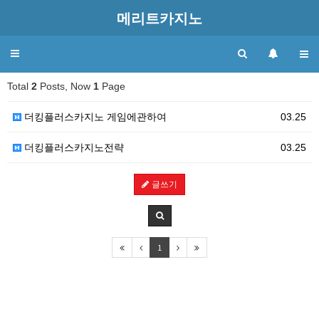
메리트카지노
Toggle
navigation
Total
2
Posts, Now
1
Page
더킹플러스카지노 게임에관하여
03.25
더킹플러스카지노전략
03.25
글쓰기
1