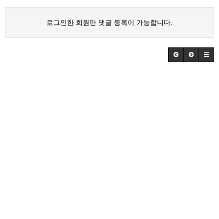
로그인한 회원만 댓글 등록이 가능합니다.