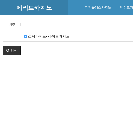
메리트카지노
Toggle
더킹플러스카지노
메리트카
navigation
번호
1
소닉카지노- 라이브카지노
검색